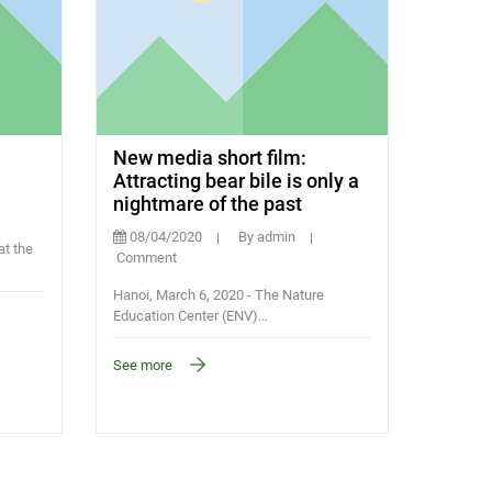
New media short film:
Attracting bear bile is only a
nightmare of the past
08/04/2020
By admin
at the
Comment
Hanoi, March 6, 2020 - The Nature
Education Center (ENV)…
See more