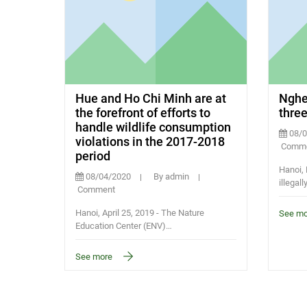
Hue and Ho Chi Minh are at
Nghe 
the forefront of efforts to
three
handle wildlife consumption
08/0
violations in the 2017-2018
Comme
period
Hanoi, 
08/04/2020
By admin
illegall
Comment
Hanoi, April 25, 2019 - The Nature
See mo
Education Center (ENV)…
See more