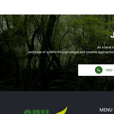
As a local n
and trade of wildlife through unique and creative approaches
1800 
MENU