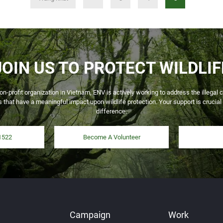
JOIN US TO PROTECT WILDLIF
on-profit organization in Vietnam, ENV is actively working to address the illega
 that have a meaningful impact upon wildlife protection. Your support is crucial
difference.
1522
Become A Volunteer
Campaign
Work