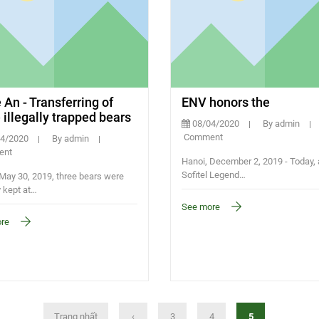
An - Transferring of
ENV honors the
 illegally trapped bears
08/04/2020
By admin
Comment
4/2020
By admin
nt
Hanoi, December 2, 2019 - Today, 
Sofitel Legend…
May 30, 2019, three bears were
y kept at…
See more
re
Trang nhất
‹
3
4
5