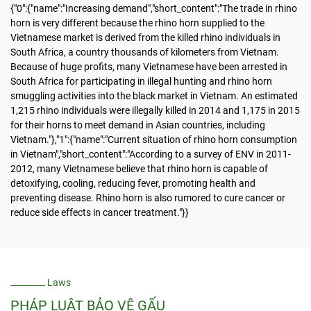
{"0":{"name":"Increasing demand","short_content":"The trade in rhino
horn is very different because the rhino horn supplied to the
Vietnamese market is derived from the killed rhino individuals in
South Africa, a country thousands of kilometers from Vietnam.
Because of huge profits, many Vietnamese have been arrested in
South Africa for participating in illegal hunting and rhino horn
smuggling activities into the black market in Vietnam. An estimated
1,215 rhino individuals were illegally killed in 2014 and 1,175 in 2015
for their horns to meet demand in Asian countries, including
Vietnam."},"1":{"name":"Current situation of rhino horn consumption
in Vietnam","short_content":"According to a survey of ENV in 2011-
2012, many Vietnamese believe that rhino horn is capable of
detoxifying, cooling, reducing fever, promoting health and
preventing disease. Rhino horn is also rumored to cure cancer or
reduce side effects in cancer treatment."}}
Laws
PHÁP LUẬT BẢO VỆ GẤU