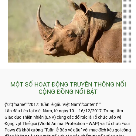
MỘT SỐ HOẠT ĐỘNG TRUYỀN THÔNG NỔI
CỘNG ĐỒNG NỔI BẬT
{"0":{"name":"2017: Tuần lễ gấu Việt Nam","content":"
Lần đầu tiên tại Việt Nam, từ ngày 10 – 16/12/2017, Trung tâm
Giáo dục Thiên nhiên (ENV) cùng các đối tác là Tổ chức Bảo vệ
Động vật Thế giới (World Animal Protection –WAP) và Tổ chức Four
Paws đã khởi xướng “Tuần lễ Bảo vệ gấu” với mục đích kêu gọi cộng