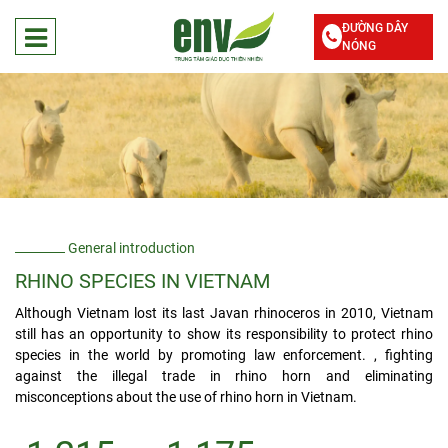
ĐƯỜNG DÂY
NÓNG
General introduction
RHINO SPECIES IN VIETNAM
Although Vietnam lost its last Javan rhinoceros in 2010, Vietnam
still has an opportunity to show its responsibility to protect rhino
species in the world by promoting law enforcement. , fighting
against the illegal trade in rhino horn and eliminating
misconceptions about the use of rhino horn in Vietnam.