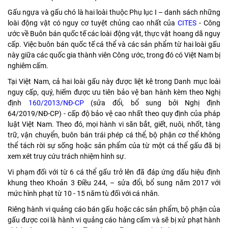
Gấu ngựa và gấu chó là hai loài thuộc Phụ lục I – danh sách những
loài động vật có nguy cơ tuyệt chủng cao nhất của
CITES
- Công
ước về Buôn bán quốc tế các loài động vật, thực vật hoang dã nguy
cấp. Việc buôn bán quốc tế cá thể và các sản phẩm từ hai loài gấu
này giữa các quốc gia thành viên Công ước, trong đó có Việt Nam bị
nghiêm cấm.
Tại Việt Nam, cả hai loài gấu này được liệt kê trong Danh mục loài
nguy cấp, quý, hiếm được ưu tiên bảo vệ ban hành kèm theo Nghị
định
160/2013/NĐ-CP
(sửa đổi, bổ sung bởi Nghị định
64/2019/NĐ-CP) - cấp độ bảo vệ cao nhất theo quy định của pháp
luật Việt Nam. Theo đó, mọi hành vi săn bắt, giết, nuôi, nhốt, tàng
trữ, vận chuyển, buôn bán trái phép cá thể, bộ phận cơ thể không
thể tách rời sự sống hoặc sản phẩm của từ một cá thể gấu đã bị
xem xét truy cứu trách nhiệm hình sự.
Vi phạm đối với từ 6 cá thể gấu trở lên đã đáp ứng dấu hiệu định
khung theo Khoản 3 Điều 244,
– sửa đổi, bổ sung năm 2017 với
mức hình phạt từ 10 - 15 năm tù đối với cá nhân.
Riêng hành vi quảng cáo bán gấu hoặc các sản phẩm, bộ phận của
gấu được coi là hành vi quảng cáo hàng cấm và sẽ bị xử phạt hành