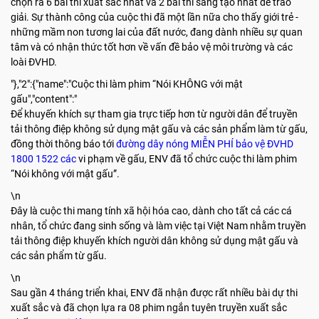
chọn ra 6 bài thi xuất sắc nhất và 2 bài thi sáng tạo nhất để trao
giải. Sự thành công của cuộc thi đã một lần nữa cho thấy giới trẻ -
những mầm non tương lai của đất nước, đang dành nhiều sự quan
tâm và có nhận thức tốt hơn về vấn đề bảo vệ môi trường và các
loài ĐVHD.
"},"2":{"name":"Cuộc thi làm phim “Nói KHÔNG với mật
gấu","content":"
Để khuyến khích sự tham gia trực tiếp hơn từ người dân để truyền
tải thông điệp không sử dụng mật gấu và các sản phẩm làm từ gấu,
đồng thời thông báo tới
đường dây nóng MIỄN PHÍ bảo vệ ĐVHD
1800 1522 các
vi phạm về gấu, ENV đã tổ chức cuộc thi làm phim
“Nói không với mật gấu”.
\n
Đây là cuộc thi mang tính xã hội hóa cao, dành cho tất cả các cá
nhân, tổ chức đang sinh sống và làm việc tại Việt Nam nhằm truyền
tải thông điệp khuyến khích người dân không sử dụng mật gấu và
các sản phẩm từ gấu.
\n
Sau gần 4 tháng triển khai, ENV đã nhận được rất nhiều bài dự thi
xuất sắc và đã chọn lựa ra 08 phim ngắn tuyên truyền xuất sắc