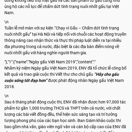
đồng không tiêu thụ mật gấu và các sản phẩm từ gấu cũng như
ủng hộ các nỗ lực để chấm dứt tình trạng nuôi nhốt gấu tại Việt
Nam.
\n
Tuần lễ mở màn với sự kiện “Chạy vì Gấu – Chấm dứt tình trạng
nuôi nhốt gấu” tại Hà Nội và tiếp nối với chuỗi các hoạt động truyền
thông nâng cao nhận thức và thực thi pháp luật diễn ra tại nhiều
địa phương trong cả nước, đặc biệt là các địa bàn điểm nóng về
nuôi nhốt gấu với hàng nghìn người tham gia.
"},"1":{"name":"Ngày gấu Việt Nam 2019","content":"
Nhằm kỷ niệm Ngày gấu Việt Nam 2019, ENV đã tổ chức lễ công bố
kết quả và trao giải cuộc thi Viết thư cho chủ gấu
“Hãy cho gấu
cuộc sống tốt đẹp hơn”
được phát động nhân Ngày gấu Việt Nam
2018.
\n
Sau 6 tháng phát động cuộc thi, ENV đã nhận được hơn 97,000 tác
phẩm từ gần 1,000 trường THCS và THPT trên cả nước, với chất
lượng các bài viết đồng đều, thể hiện sức sáng tạo và trí tưởng
tượng phong phú của các bạn học sinh. Ban Giám khảo cuộc thi
bao gồm nhà văn, giáo viên ngữ văn và cán bộ cấp cao của ENV đã