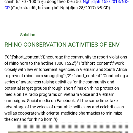
chính từ 70 - 100 triệu đồng theo Điều 50,
Nghị định 158/2013/NĐ-
CP
(được sửa đổi, bổ sung bởi Nghị định 28/2017/NĐ-CP).
Solution
RHINO CONSERVATION ACTIVITIES OF ENV
{"0":{"short_content":"Encourage the community to report violations
of rhino horn to the hotline 1800 1522"},"1":{"short_content":"Work
closely with law enforcement agencies in Vietnam and South Africa
to prevent rhino horn smuggling"},"2":{"short_content":"Conducting a
series of awareness raising activities for the community and
potential target groups through short films on rhino protection
media on TV, radio programs on Vietnam Voice and Vietnam
campaigns. Social media on Facebook. At the same time, take
advantage of the voices of reputable politicians and celebrities as
well as cooperate with oriental medicine pharmacies to minimize
the demand for rhino horn."}}