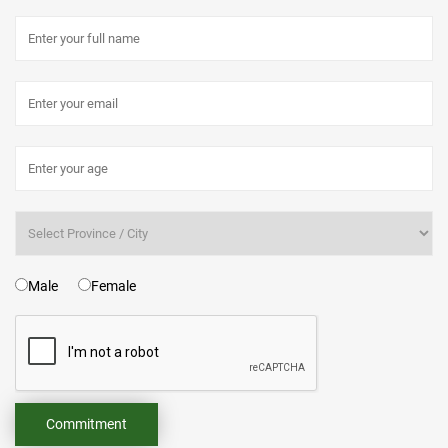
Male
Female
Commitment