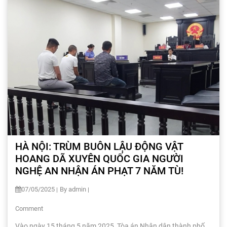
HÀ NỘI: TRÙM BUÔN LẬU ĐỘNG VẬT
HOANG DÃ XUYÊN QUỐC GIA NGƯỜI
NGHỆ AN NHẬN ÁN PHẠT 7 NĂM TÙ!
07/05/2025
By admin
Comment
Vào ngày 15 tháng 5 năm 2025, Tòa án Nhân dân thành phố