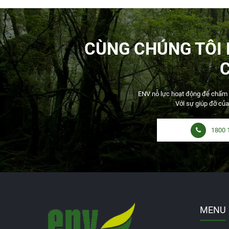
CÙNG CHÚNG TÔI
ENV nỗ lực hoạt động để chấm dứ
Với sự giúp đỡ của
1800 
MENU