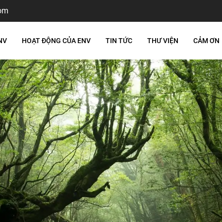
om
NV
HOẠT ĐỘNG CỦA ENV
TIN TỨC
THƯ VIỆN
CẢM ƠN