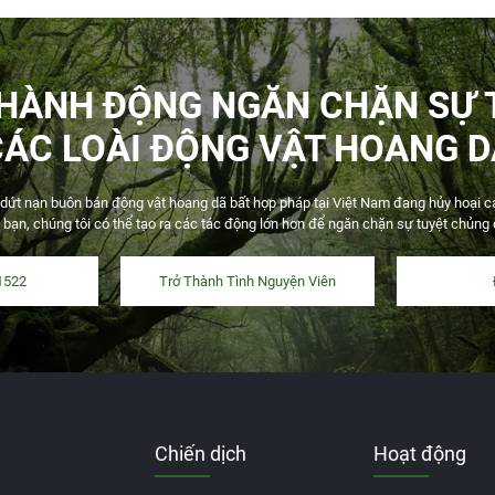
 HÀNH ĐỘNG NGĂN CHẶN SỰ 
CÁC LOÀI ĐỘNG VẬT HOANG D
t nạn buôn bán động vật hoang dã bất hợp pháp tại Việt Nam đang hủy hoại các 
 bạn, chúng tôi có thể tạo ra các tác động lớn hơn để ngăn chặn sự tuyệt chủng
1522
Trở Thành Tình Nguyện Viên
Chiến dịch
Hoạt động