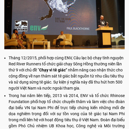
Tháng 12/2015, phối hợp cùng ENV, Câu lạc bộ chạy tình nguyện
Red River Runners tổ chức giải chạy Sông Hồng thường niên lần
thứ 9 với chủ đề “
Chạy vì tê giác
” nhằm nâng cao nhận thức cho
cộng đồng về nạn thảm sát tê giác bắt nguồn từ nhu cầu tiêu thụ
và sử dụng sừng tê giác. Sự kiện ý nghĩa này đã thu hút hơn 500
người Việt Nam và nước ngoài tham gia.
Trong hai năm liên tiếp, 2013 và 2014, ENV và tổ chức Rhinose
Foundation phối hợp tổ chức chuyến thăm và làm việc cho đoàn
đại biểu VN tại Nam Phi để trực tiếp chứng kiến những mối đe
dọa nghiêm trọng đối với sự tồn vong của tê giác tại Nam Phi
trong mối liên hệ với hoạt động tiêu thụ ở Việt Nam. Đoàn đại biểu
gồm Phó Chủ nhiệm UB Khoa học, Công nghệ và Môi trường