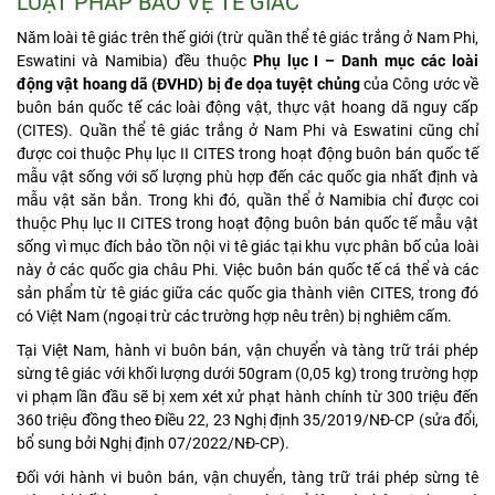
LUẬT PHÁP BẢO VỆ TÊ GIÁC
Năm loài tê giác trên thế giới (trừ quần thể tê giác trắng ở Nam Phi,
Eswatini và Namibia) đều thuộc
Phụ lục I – Danh mục các loài
động vật hoang dã (ĐVHD) bị đe dọa tuyệt chủng
của Công ước về
buôn bán quốc tế các loài động vật, thực vật hoang dã nguy cấp
(CITES). Quần thể tê giác trắng ở Nam Phi và Eswatini cũng chỉ
được coi thuộc Phụ lục II CITES trong hoạt động buôn bán quốc tế
mẫu vật sống với số lượng phù hợp đến các quốc gia nhất định và
mẫu vật săn bắn. Trong khi đó, quần thể ở Namibia chỉ được coi
thuộc Phụ lục II CITES trong hoạt động buôn bán quốc tế mẫu vật
sống vì mục đích bảo tồn nội vi tê giác tại khu vực phân bố của loài
này ở các quốc gia châu Phi. Việc buôn bán quốc tế cá thể và các
sản phẩm từ tê giác giữa các quốc gia thành viên CITES, trong đó
có Việt Nam (ngoại trừ các trường hợp nêu trên) bị nghiêm cấm.
Tại Việt Nam, hành vi buôn bán, vận chuyển và tàng trữ trái phép
sừng tê giác với khối lượng dưới 50gram (0,05 kg) trong trường hợp
vi phạm lần đầu sẽ bị xem xét xử phạt hành chính từ 300 triệu đến
360 triệu đồng theo Điều 22, 23 Nghị định 35/2019/NĐ-CP (sửa đổi,
bổ sung bởi Nghị định 07/2022/NĐ-CP).
Đối với hành vi buôn bán, vận chuyển, tàng trữ trái phép sừng tê