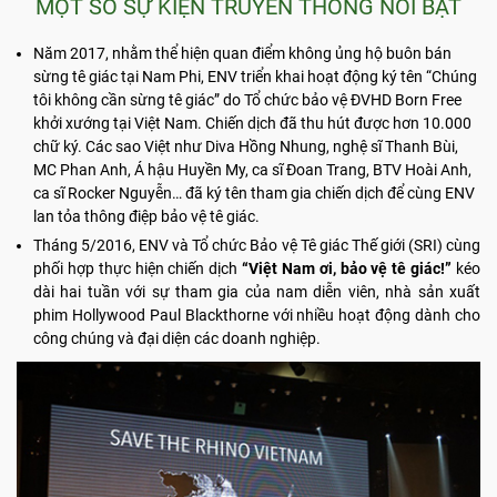
MỘT SỐ SỰ KIỆN TRUYỀN THÔNG NỔI BẬT
Năm 2017, nhằm thể hiện quan điểm không ủng hộ buôn bán
sừng tê giác tại Nam Phi, ENV triển khai hoạt động ký tên “Chúng
tôi không cần sừng tê giác” do Tổ chức bảo vệ ĐVHD Born Free
khởi xướng tại Việt Nam. Chiến dịch đã thu hút được hơn 10.000
chữ ký. Các sao Việt như Diva Hồng Nhung, nghệ sĩ Thanh Bùi,
MC Phan Anh, Á hậu Huyền My, ca sĩ Đoan Trang, BTV Hoài Anh,
ca sĩ Rocker Nguyễn… đã ký tên tham gia chiến dịch để cùng ENV
lan tỏa thông điệp bảo vệ tê giác.
Tháng 5/2016, ENV và Tổ chức Bảo vệ Tê giác Thế giới (SRI) cùng
phối hợp thực hiện chiến dịch
“Việt Nam ơi, bảo vệ tê giác!”
kéo
dài hai tuần với sự tham gia của nam diễn viên, nhà sản xuất
phim Hollywood Paul Blackthorne với nhiều hoạt động dành cho
công chúng và đại diện các doanh nghiệp.