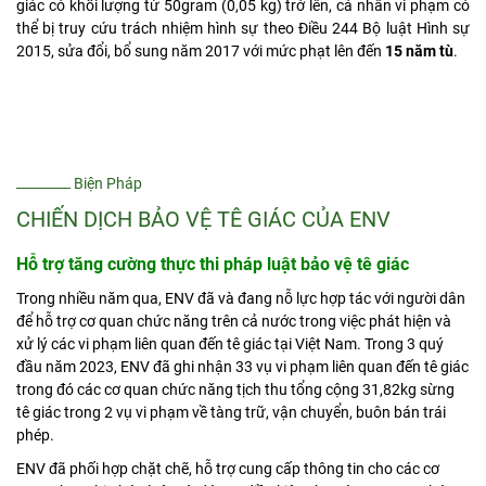
giác có khối lượng từ 50gram (0,05 kg) trở lên, cá nhân vi phạm có
thể bị truy cứu trách nhiệm hình sự theo Điều 244 Bộ luật Hình sự
2015, sửa đổi, bổ sung năm 2017 với mức phạt lên đến
15 năm tù
.
Biện Pháp
CHIẾN DỊCH BẢO VỆ TÊ GIÁC CỦA ENV
Hỗ trợ tăng cường thực thi pháp luật bảo vệ tê giác
Trong nhiều năm qua, ENV đã và đang nỗ lực hợp tác với người dân
để hỗ trợ cơ quan chức năng trên cả nước trong việc phát hiện và
xử lý các vi phạm liên quan đến tê giác tại Việt Nam. Trong 3 quý
đầu năm 2023, ENV đã ghi nhận 33 vụ vi phạm liên quan đến tê giác
trong đó các cơ quan chức năng tịch thu tổng cộng 31,82kg sừng
tê giác trong 2 vụ vi phạm về tàng trữ, vận chuyển, buôn bán trái
phép.
ENV đã phối hợp chặt chẽ, hỗ trợ cung cấp thông tin cho các cơ