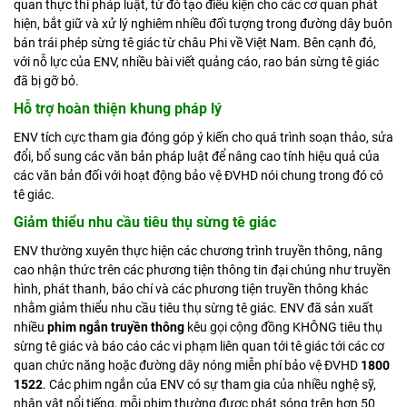
quan thực thi pháp luật, từ đó tạo điều kiện cho các cơ quan phát
hiện, bắt giữ và xử lý nghiêm nhiều đối tượng trong đường dây buôn
bán trái phép sừng tê giác từ châu Phi về Việt Nam. Bên cạnh đó,
với nỗ lực của ENV, nhiều bài viết quảng cáo, rao bán sừng tê giác
đã bị gỡ bỏ.
Hỗ trợ hoàn thiện khung pháp lý
ENV tích cực tham gia đóng góp ý kiến cho quá trình soạn thảo, sửa
đổi, bổ sung các văn bản pháp luật để nâng cao tính hiệu quả của
các văn bản đối với hoạt động bảo vệ ĐVHD nói chung trong đó có
tê giác.
Giảm thiểu nhu cầu tiêu thụ sừng tê giác
ENV thường xuyên thực hiện các chương trình truyền thông, nâng
cao nhận thức trên các phương tiện thông tin đại chúng như truyền
hình, phát thanh, báo chí và các phương tiện truyền thông khác
nhằm giảm thiểu nhu cầu tiêu thụ sừng tê giác. ENV đã sản xuất
nhiều
phim ngắn truyền thông
kêu gọi cộng đồng KHÔNG tiêu thụ
sừng tê giác và báo cáo các vi phạm liên quan tới tê giác tới các cơ
quan chức năng hoặc đường dây nóng miễn phí bảo vệ ĐVHD
1800
1522
. Các phim ngắn của ENV có sự tham gia của nhiều nghệ sỹ,
nhân vật nổi tiếng, mỗi phim thường được phát sóng trên hơn 50