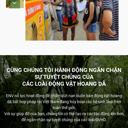
CÙNG CHÚNG TÔI HÀNH ĐỘNG NGĂN CHẶN
SỰ TUYỆT CHỦNG CỦA
CÁC LOÀI ĐỘNG VẬT HOANG DÃ
ENV nỗ lực hoạt động để chấm dứt nạn buôn bán động vật hoang
dã bất hợp pháp tại Việt Nam đang hủy hoại các hệ sinh thái trên
toàn thế giới.
Với sự giúp đỡ của bạn, chúng tôi có thể tạo ra các tác động lớn hơn
để ngăn chặn sự tuyệt chủng của các loài ĐVHD.