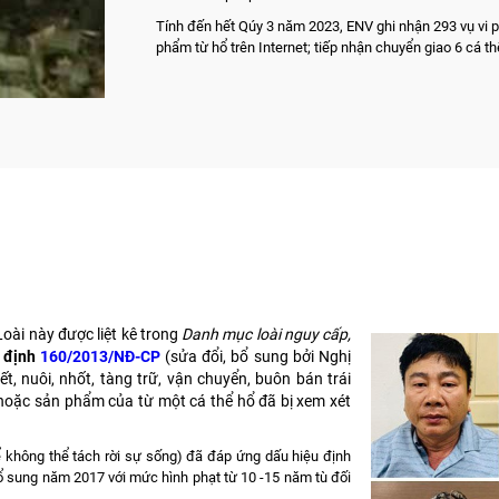
Tính đến hết Qúy 3 năm 2023, ENV ghi nhận 293 vụ vi 
phẩm từ hổ trên Internet; tiếp nhận chuyển giao 6 cá th
oài này được liệt kê trong
Danh mục loài nguy cấp,
 định
160/2013/NĐ-CP
(sửa đổi, bổ sung bởi Nghị
t, nuôi, nhốt, tàng trữ, vận chuyển, buôn bán trái
 hoặc sản phẩm của từ một cá thể hổ đã bị xem xét
hể không thể tách rời sự sống) đã đáp ứng dấu hiệu định
ổ sung năm 2017 với mức hình phạt từ 10 -15 năm tù đối