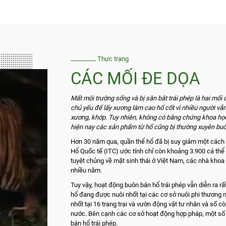
Thực trạng
CÁC MỐI ĐE DỌA
Mất môi trường sống và bị săn bắt trái phép là hai mối
chủ yếu để lấy xương làm cao hổ cốt vì nhiều người vẫn
xương, khớp. Tuy nhiên, không có bằng chứng khoa họ
hiện nay các sản phẩm từ hổ cũng bị thường xuyên buôn
Hơn 30 năm qua, quần thể hổ đã bị suy giảm một cách đ
Hổ Quốc tế (ITC) ước tính chỉ còn khoảng 3.900 cá thể 
tuyệt chủng về mặt sinh thái ở Việt Nam, các nhà khoa
nhiều năm.
Tuy vậy, hoạt động buôn bán hổ trái phép vẫn diễn ra r
hổ đang được nuôi nhốt tại các cơ sở nuôi phi thương m
nhốt tại 16 trang trại và vườn động vật tư nhân và số c
nước. Bên cạnh các cơ sở hoạt động hợp pháp, một số 
bán hổ trái phép.