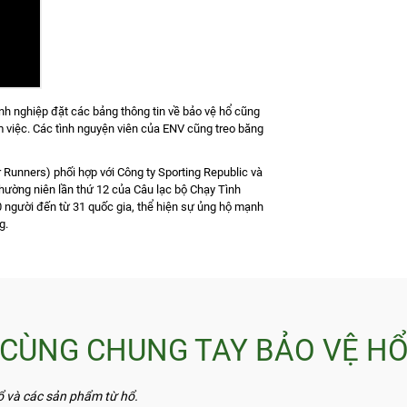
nh nghiệp đặt các bảng thông tin về bảo vệ hổ cũng
m việc. Các tình nguyện viên của ENV cũng treo băng
Runners) phối hợp với Công ty Sporting Republic và
 thường niên lần thứ 12 của Câu lạc bộ Chạy Tình
 người đến từ 31 quốc gia, thể hiện sự ủng hộ mạnh
g.
CÙNG CHUNG TAY BẢO VỆ H
à các sản phẩm từ hổ.