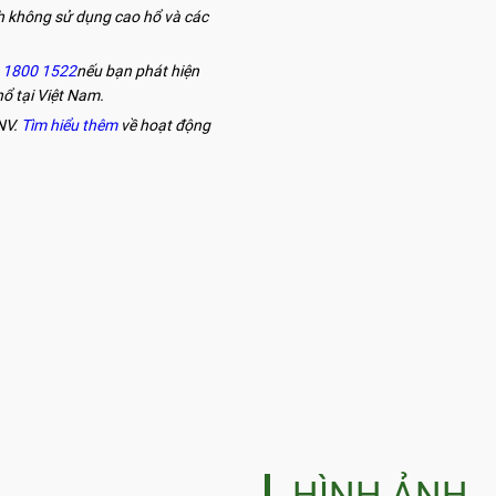
h không sử dụng cao hổ và các
D 1800 1522
nếu bạn phát hiện
hổ tại Việt Nam.
NV.
Tìm hiểu thêm
về hoạt động
HÌNH ẢNH