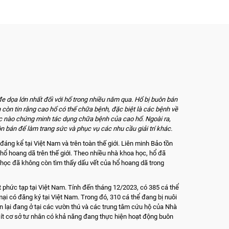
 đe dọa lớn nhất đối với hổ trong nhiều năm qua. Hổ bị buôn bán
 còn tin rằng cao hổ có thể chữa bệnh, đặc biệt là các bệnh về
c nào chứng minh tác dụng chữa bệnh của cao hổ. Ngoài ra,
 bán để làm trang sức và phục vụ các nhu cầu giải trí khác.
áng kể tại Việt Nam và trên toàn thế giới. Liên minh Bảo tồn
hổ hoang dã trên thế giới. Theo nhiều nhà khoa học, hổ đã
 học đã không còn tìm thấy dấu vết của hổ hoang dã trong
ất phức tạp tại Việt Nam. Tính đến tháng 12/2023, có 385 cá thể
ại có đăng ký tại Việt Nam. Trong đó, 310 cá thể đang bị nuôi
òn lại đang ở tại các vườn thú và các trung tâm cứu hộ của Nhà
ít cơ sở tư nhân có khả năng đang thực hiện hoạt động buôn