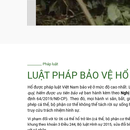
Pháp luật
LUẬT PHÁP BẢO VỆ HỔ
Hổ được pháp luật Việt Nam bảo vệ ở mức độ cao nhất. L
quý, hiếm được ưu tiên bảo vệ
ban hành kèm theo
Nghị
định 64/2019/NĐ-CP). Theo đó, mọi hành vi săn, bắt, giế
phép cá thể, bộ phận cơ thể không thể tách rời sự sống
truy cứu trách nhiệm hình sự.
Vi phạm đối với từ 06 cá thể hổ trở lên (cá thể, bộ phận cơ t
khung theo khoản 3 Điều 244, Bộ luật Hình sự 2015, sửa đổi b
với cá nhân.