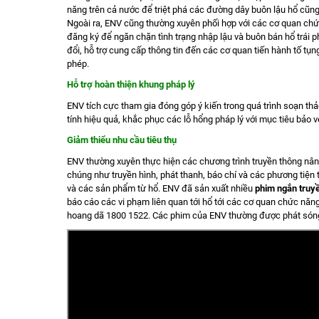
năng trên cả nước để triệt phá các đường dây buôn lậu hổ cũng
Ngoài ra, ENV cũng thường xuyên phối hợp với các cơ quan chức
đăng ký để ngăn chặn tình trạng nhập lậu và buôn bán hổ trái ph
đổi, hỗ trợ cung cấp thông tin đến các cơ quan tiến hành tố tụng
phép.
Hỗ trợ hoàn thiện khung pháp lý
ENV tích cực tham gia đóng góp ý kiến trong quá trình soạn th
tính hiệu quả, khắc phục các lỗ hổng pháp lý với mục tiêu bảo v
Giảm thiểu nhu cầu tiêu thụ
ENV thường xuyên thực hiện các chương trình truyền thông nâng
chúng như truyền hình, phát thanh, báo chí và các phương tiện
và các sản phẩm từ hổ. ENV đã sản xuất nhiều
phim ngắn truy
báo cáo các vi phạm liên quan tới hổ tới các cơ quan chức nă
hoang dã 1800 1522. Các phim của ENV thường được phát sóng 