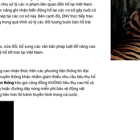
 như xử lý các vi phạm liên quan đến hổ tại Việt Nam.
 năng ghi nhận biến động hổ tại các cơ sở gây nuôi có
ép tại các cơ sở này. Bên cạnh đó, ENV trực tiếp trao
 trong quá trình xử lý các đối tượng buôn bán hổ trái
ảo, sửa đổi, bổ sung các văn bản pháp luật để nâng cao
ệ hổ tốt hơn tại Việt Nam.
 cao nhận thức trên các phương tiện thông tin đại
 truyền thông khác nhằm giảm thiểu nhu cầu tiêu thụ hổ
ền thông
kêu gọi cộng đồng KHÔNG tiêu thụ cao hổ và
ng hoặc đường dây nóng miễn phí bảo vệ động vật
trên hơn 50 kênh truyền hình trong cả nước.