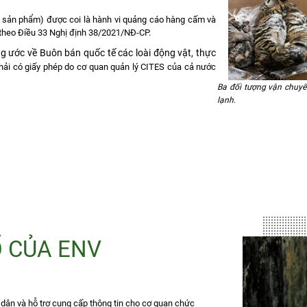
, sản phẩm) được coi là hành vi quảng cáo hàng cấm và
n theo Điều 33 Nghị định 38/2021/NĐ-CP.
g ước về Buôn bán quốc tế các loài động vật, thực
phải có giấy phép do cơ quan quản lý CITES của cả nước
Ba đối tượng vận chuyể
lạnh.
Ổ CỦA ENV
dân và hỗ trợ cung cấp thông tin cho cơ quan chức