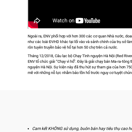
Ngoài ra, ENV phối hợp với hơn 300 các cơ quan Nhà nước, doa
như các loài ĐVHD khác tại lối vào và sảnh chính của trụ sở là
rôn tuyên truyền bảo vệ hổ tại hơn 50 chợ trên cả nước.
Tháng 12/2018, Câu lạc bộ Chạy Tình nguyện Hà Nội (Red River 
ENV tổ chức giải “Chạy vì hổ”. Đây là giải chạy bán Ma-ra-tông
nguyện Hà Nội. Sự kiện này đã thu hút sự tham gia của hơn 750
mẽ với những nỗ lực nhằm bảo tồn hổ trước nguy cơ tuyệt chủn
Cam kết KHÔNG sử dụng, buôn bán hay tiêu thụ cao hổ v