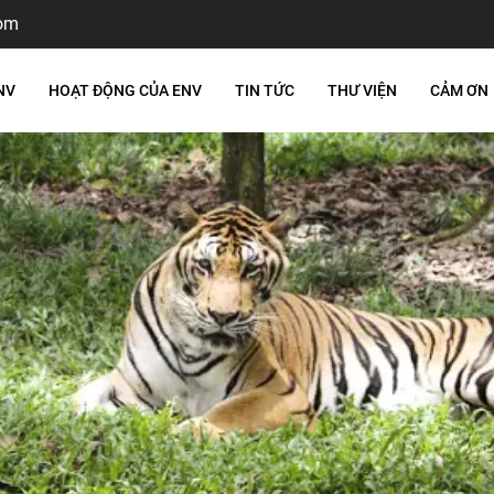
om
NV
HOẠT ĐỘNG CỦA ENV
TIN TỨC
THƯ VIỆN
CẢM ƠN