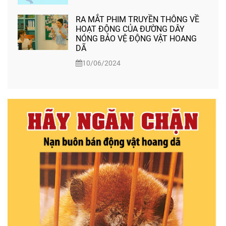
RA MẮT PHIM TRUYỀN THÔNG VỀ
HOẠT ĐỘNG CỦA ĐƯỜNG DÂY
NÓNG BẢO VỆ ĐỘNG VẬT HOANG
DÃ
10/06/2024