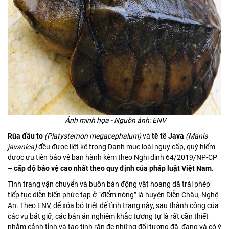
Ảnh minh họa - Nguồn ảnh: ENV
Rùa đầu to
(Platysternon megacephalum)
và
tê tê Java
(Manis
javanica)
đều được liệt kê trong Danh mục loài nguy cấp, quý hiếm
được ưu tiên bảo vệ ban hành kèm theo Nghị định 64/2019/NP-CP
–
cấp độ bảo vệ cao nhất theo quy định của pháp luật Việt Nam.
Tình trạng vận chuyển và buôn bán động vật hoang dã trái phép
tiếp tục diễn biến phức tạp ở “điểm nóng” là huyện Diễn Châu, Nghệ
An. Theo ENV, để xóa bỏ triệt để tình trạng này, sau thành công của
các vụ bắt giữ, các bản án nghiêm khắc tương tự là rất cần thiết
nhằm cảnh tỉnh và tạo tính răn đe những đối tượng đã, đang và có ý