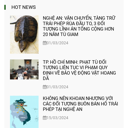
HOT NEWS
NGHỆ AN: VẬN CHUYỂN, TÀNG TRỮ
TRÁI PHÉP RÙA ĐẦU TO, 3 ĐỐI
TƯỢNG LĨNH ÁN TỔNG CỘNG HƠN
20 NĂM TÙ GIAM
01/03/2024
TP. HỒ CHÍ MINH: PHẠT TÙ ĐỐI
TƯỢNG LIÊN TỤC VI PHẠM QUY
ĐỊNH VỀ BẢO VỆ ĐỘNG VẬT HOANG
DÃ
01/03/2024
KHÔNG NÊN KHOAN NHƯỢNG VỚI
CÁC ĐỐI TƯỢNG BUÔN BÁN HỔ TRÁI
PHÉP TẠI NGHỆ AN
15/03/2024