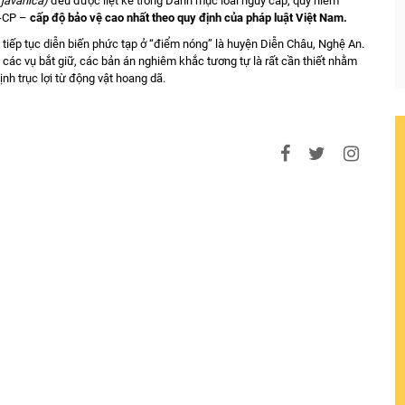
 javanica)
đều được liệt kê trong Danh mục loài nguy cấp, quý hiếm
P-CP –
cấp độ bảo vệ cao nhất theo quy định của pháp luật Việt Nam.
 tiếp tục diễn biến phức tạp ở “điểm nóng” là huyện Diễn Châu, Nghệ An.
a các vụ bắt giữ, các bản án nghiêm khắc tương tự là rất cần thiết nhằm
ịnh trục lợi từ động vật hoang dã.