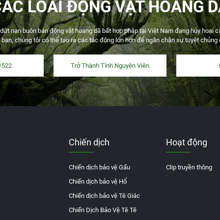
CÁC LOÀI ĐỘNG VẬT HOANG D
t nạn buôn bán động vật hoang dã bất hợp pháp tại Việt Nam đang hủy hoại các 
 bạn, chúng tôi có thể tạo ra các tác động lớn hơn để ngăn chặn sự tuyệt chủng
1522
Trở Thành Tình Nguyện Viên
Chiến dịch
Hoạt động
Chiến dịch bảo vệ Gấu
Clip truyền thông
Chiến dịch bảo vệ Hổ
Chiến dịch bảo vệ Tê Giác
Chiến Dịch Bảo Vệ Tê Tê