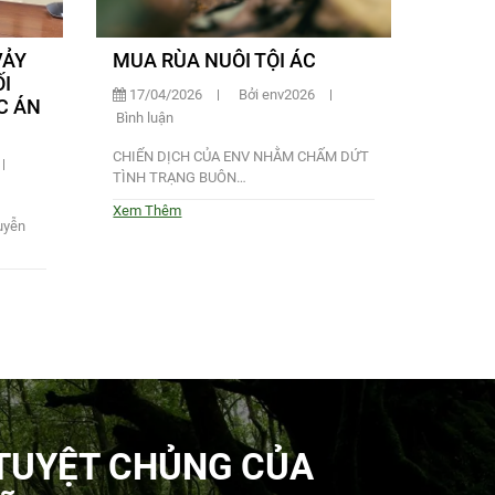
VẢY
MUA RÙA NUÔI TỘI ÁC
ỐI
17/04/2026
Bởi env2026
C ÁN
Bình luận
CHIẾN DỊCH CỦA ENV NHẰM CHẤM DỨT
TÌNH TRẠNG BUÔN…
Xem Thêm
uyễn
TUYỆT CHỦNG CỦA