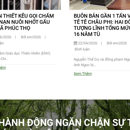
 THIẾT KÊU GỌI CHẤM
BUÔN BÁN GẦN 1 TẤN 
NẠN NUÔI NHỐT GẤU
TÊ TÊ CHÂU PHI: HAI Đ
XÃ PHÚC THỌ
TƯỢNG LĨNH TỔNG MỨ
16 NĂM TÙ
6/2026
Bởi env2026
uận
22/04/2026
Bởi env2026
Bình luận
âm Giáo dục Thiên nhiên (ENV)
 Chi…
Nguyễn Thế Dự và đồng phạm Ng
Anh Ngọc bị…
hêm
Xem Thêm
 HÀNH ĐỘNG NGĂN CHẶN SỰ 