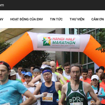
om
NV
HOẠT ĐỘNG CỦA ENV
TIN TỨC
THƯ VIỆN
CẢM ƠN