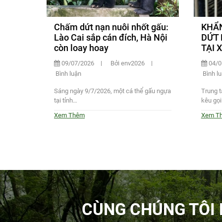
Chấm dứt nạn nuôi nhốt gấu:
KHẨN
Lào Cai sắp cán đích, Hà Nội
DỨT 
còn loay hoay
TẠI 
09/07/2026
Bởi env2026
04/0
Bình luận
Bình l
Sáng ngày 9/7/2026, một cá thể gấu ngựa
Trung t
tại tỉnh…
kêu gọi
Xem Thêm
Xem T
CÙNG CHÚNG TÔI