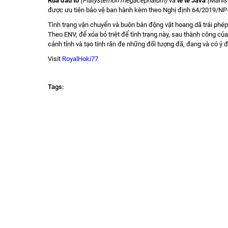
Rùa đầu to
(Platysternon megacephalum)
và
tê tê Java
(Manis
được ưu tiên bảo vệ ban hành kèm theo Nghị định 64/2019/N
Tình trạng vận chuyển và buôn bán động vật hoang dã trái phép
Theo ENV, để xóa bỏ triệt để tình trạng này, sau thành công củ
cảnh tỉnh và tạo tính răn đe những đối tượng đã, đang và có ý đ
Visit
RoyalHoki77
Tags: