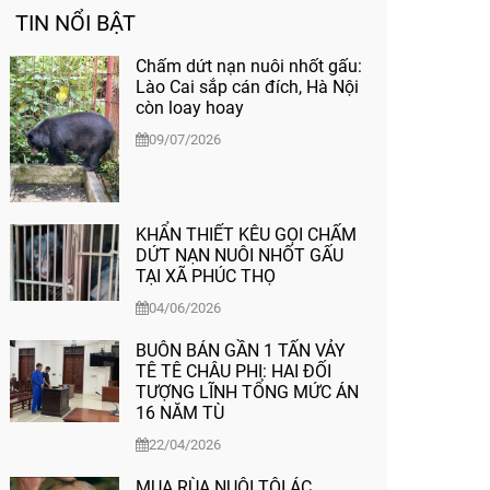
TIN NỔI BẬT
Chấm dứt nạn nuôi nhốt gấu:
Lào Cai sắp cán đích, Hà Nội
còn loay hoay
09/07/2026
KHẨN THIẾT KÊU GỌI CHẤM
DỨT NẠN NUÔI NHỐT GẤU
TẠI XÃ PHÚC THỌ
04/06/2026
BUÔN BÁN GẦN 1 TẤN VẢY
TÊ TÊ CHÂU PHI: HAI ĐỐI
TƯỢNG LĨNH TỔNG MỨC ÁN
16 NĂM TÙ
22/04/2026
MUA RÙA NUÔI TỘI ÁC