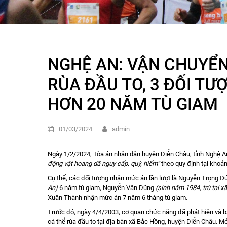
NGHỆ AN: VẬN CHUYỂN
RÙA ĐẦU TO, 3 ĐỐI T
HƠN 20 NĂM TÙ GIAM
01/03/2024
admin
Ngày 1/2/2024, Tòa án nhân dân huyện Diễn Châu, tỉnh Nghệ An 
động vật hoang dã nguy cấp, quý, hiếm”
theo quy định tại khoả
Cụ thể, các đối tượng nhận mức án lần lượt là Nguyễn Trọng 
An)
6 năm tù giam, Nguyễn Văn Dũng
(sinh năm 1984, trú tại 
Xuân Thành nhận mức án 7 năm 6 tháng tù giam.
Trước đó, ngày 4/4/2003, cơ quan chức năng đã phát hiện và b
cá thể rùa đầu to tại địa bàn xã Bắc Hồng, huyện Diễn Châu. 