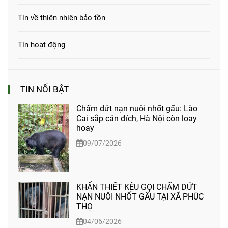
Tin về thiên nhiên bảo tồn
Tin hoạt động
TIN NỔI BẬT
Chấm dứt nạn nuôi nhốt gấu: Lào
Cai sắp cán đích, Hà Nội còn loay
hoay
09/07/2026
KHẨN THIẾT KÊU GỌI CHẤM DỨT
NẠN NUÔI NHỐT GẤU TẠI XÃ PHÚC
THỌ
04/06/2026