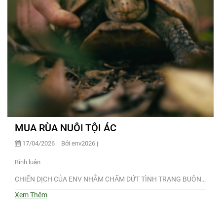
MUA RÙA NUÔI TỘI ÁC
17/04/2026
Bởi env2026
Bình luận
CHIẾN DỊCH CỦA ENV NHẰM CHẤM DỨT TÌNH TRẠNG BUÔN…
Xem Thêm