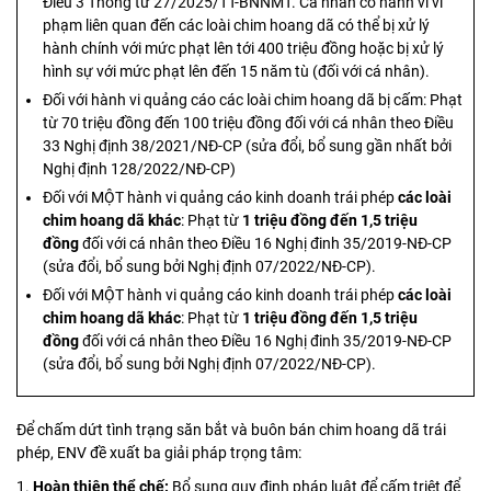
Điều 3 Thông tư 27/2025/TT-BNNMT. Cá nhân có hành vi vi
phạm liên quan đến các loài chim hoang dã có thể bị xử lý
hành chính với mức phạt lên tới 400 triệu đồng hoặc bị xử lý
hình sự với mức phạt lên đến 15 năm tù (đối với cá nhân).
Đối với hành vi quảng cáo các loài chim hoang dã bị cấm: Phạt
từ 70 triệu đồng đến 100 triệu đồng đối với cá nhân theo Điều
33 Nghị định 38/2021/NĐ-CP (sửa đổi, bổ sung gần nhất bởi
Nghị định 128/2022/NĐ-CP)
Đối với MỘT hành vi quảng cáo kinh doanh trái phép
các loài
chim hoang dã khác
: Phạt từ
1 triệu đồng đến 1,5 triệu
đồng
đối với cá nhân theo Điều 16 Nghị đinh 35/2019-NĐ-CP
(sửa đổi, bổ sung bởi Nghị định 07/2022/NĐ-CP).
Đối với MỘT hành vi quảng cáo kinh doanh trái phép
các loài
chim hoang dã khác
: Phạt từ
1 triệu đồng đến 1,5 triệu
đồng
đối với cá nhân theo Điều 16 Nghị đinh 35/2019-NĐ-CP
(sửa đổi, bổ sung bởi Nghị định 07/2022/NĐ-CP).
Để chấm dứt tình trạng săn bắt và buôn bán chim hoang dã trái
phép, ENV đề xuất ba giải pháp trọng tâm:
Hoàn thiện thể chế:
Bổ sung quy định pháp luật để cấm triệt để