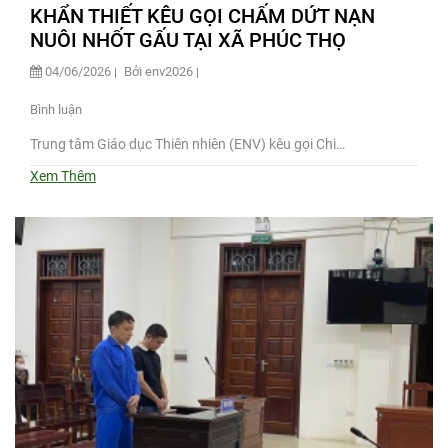
KHẨN THIẾT KÊU GỌI CHẤM DỨT NẠN
NUÔI NHỐT GẤU TẠI XÃ PHÚC THỌ
04/06/2026
Bởi env2026
Bình luận
Trung tâm Giáo dục Thiên nhiên (ENV) kêu gọi Chi…
Xem Thêm