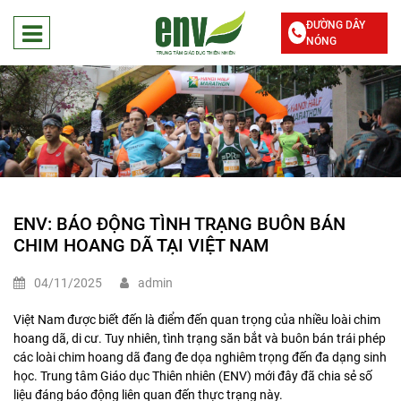
ĐƯỜNG DÂY
NÓNG
ENV: BÁO ĐỘNG TÌNH TRẠNG BUÔN BÁN
CHIM HOANG DÃ TẠI VIỆT NAM
04/11/2025
admin
Việt Nam được biết đến là điểm đến quan trọng của nhiều loài chim
hoang dã, di cư. Tuy nhiên, tình trạng săn bắt và buôn bán trái phép
các loài chim hoang dã đang đe dọa nghiêm trọng đến đa dạng sinh
học. Trung tâm Giáo dục Thiên nhiên (ENV) mới đây đã chia sẻ số
liệu đáng báo động liên quan đến thực trạng này.