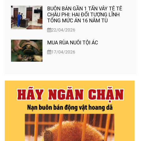
BUÔN BÁN GẦN 1 TẤN VẢY TÊ TÊ
CHÂU PHI: HAI ĐỐI TƯỢNG LĨNH
TỔNG MỨC ÁN 16 NĂM TÙ
22/04/2026
MUA RÙA NUÔI TỘI ÁC
17/04/2026