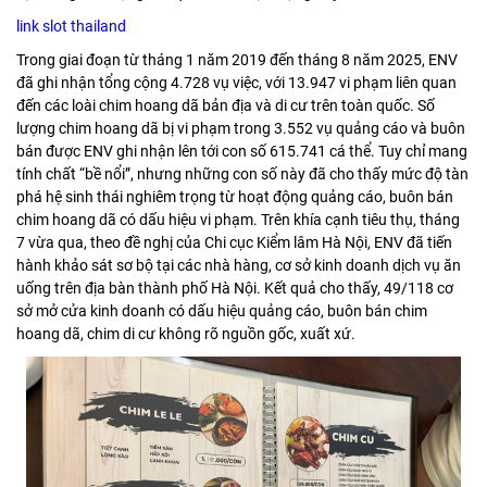
link slot thailand
Trong giai đoạn từ tháng 1 năm 2019 đến tháng 8 năm 2025, ENV
đã ghi nhận tổng cộng 4.728 vụ việc, với 13.947 vi phạm liên quan
đến các loài chim hoang dã bản địa và di cư trên toàn quốc. Số
lượng chim hoang dã bị vi phạm trong 3.552 vụ quảng cáo và buôn
bán được ENV ghi nhận lên tới con số 615.741 cá thể. Tuy chỉ mang
tính chất “bề nổi”, nhưng những con số này đã cho thấy mức độ tàn
phá hệ sinh thái nghiêm trọng từ hoạt động quảng cáo, buôn bán
chim hoang dã có dấu hiệu vi phạm. Trên khía cạnh tiêu thụ, tháng
7 vừa qua, theo đề nghị của Chi cục Kiểm lâm Hà Nội, ENV đã tiến
hành khảo sát sơ bộ tại các nhà hàng, cơ sở kinh doanh dịch vụ ăn
uống trên địa bàn thành phố Hà Nội. Kết quả cho thấy, 49/118 cơ
sở mở cửa kinh doanh có dấu hiệu quảng cáo, buôn bán chim
hoang dã, chim di cư không rõ nguồn gốc, xuất xứ.