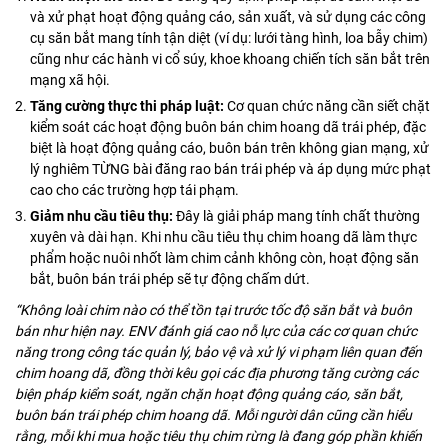
và xử phạt hoạt động quảng cáo, sản xuất, và sử dụng các công
cụ săn bắt mang tính tận diệt (ví dụ: lưới tàng hình, loa bẫy chim)
cũng như các hành vi cổ súy, khoe khoang chiến tích săn bắt trên
mạng xã hội.
Tăng cường thực thi pháp luật:
Cơ quan chức năng cần siết chặt
kiểm soát các hoạt động buôn bán chim hoang dã trái phép, đặc
biệt là hoạt động quảng cáo, buôn bán trên không gian mạng, xử
lý nghiêm TỪNG bài đăng rao bán trái phép và áp dụng mức phạt
cao cho các trường hợp tái phạm.
Giảm nhu cầu tiêu thụ:
Đây là giải pháp mang tính chất thường
xuyên và dài hạn. Khi nhu cầu tiêu thụ chim hoang dã làm thực
phẩm hoặc nuôi nhốt làm chim cảnh không còn, hoạt động săn
bắt, buôn bán trái phép sẽ tự động chấm dứt.
“Không loài chim nào có thể tồn tại trước tốc độ săn bắt và buôn
bán như hiện nay. ENV đánh giá cao nỗ lực của các cơ quan chức
năng trong công tác quản lý, bảo vệ và xử lý vi phạm liên quan đến
chim hoang dã, đồng thời kêu gọi các địa phương tăng cường các
biện pháp kiểm soát, ngăn chặn hoạt động quảng cáo, săn bắt,
buôn bán trái phép chim hoang dã. Mỗi người dân cũng cần hiểu
rằng, mỗi khi mua hoặc tiêu thụ chim rừng là đang góp phần khiến