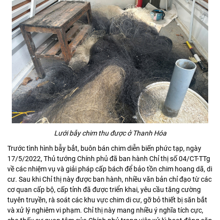
Lưới bẫy chim thu được ở Thanh Hóa
Trước tình hình bẫy bắt, buôn bán chim diễn biến phức tạp, ngày
17/5/2022, Thủ tướng Chính phủ đã ban hành Chỉ thị số 04/CT-TTg
về các nhiệm vụ và giải pháp cấp bách để bảo tồn chim hoang dã, di
cư. Sau khi Chỉ thị này được ban hành, nhiều văn bản chỉ đạo từ các
cơ quan cấp bộ, cấp tỉnh đã được triển khai, yêu cầu tăng cường
tuyên truyền, rà soát các khu vực chim di cư, gỡ bỏ thiết bị săn bắt
và xử lý nghiêm vi phạm. Chỉ thị này mang nhiều ý nghĩa tích cực,