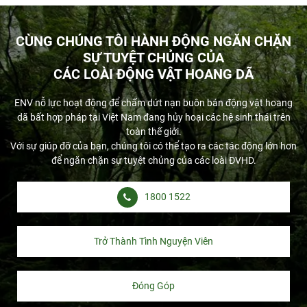
CÙNG CHÚNG TÔI HÀNH ĐỘNG NGĂN CHẶN
SỰ TUYỆT CHỦNG CỦA
CÁC LOÀI ĐỘNG VẬT HOANG DÃ
ENV nỗ lực hoạt động để chấm dứt nạn buôn bán động vật hoang
dã bất hợp pháp tại Việt Nam đang hủy hoại các hệ sinh thái trên
toàn thế giới.
Với sự giúp đỡ của bạn, chúng tôi có thể tạo ra các tác động lớn hơn
để ngăn chặn sự tuyệt chủng của các loài ĐVHD.
1800 1522
Trở Thành Tình Nguyện Viên
Đóng Góp