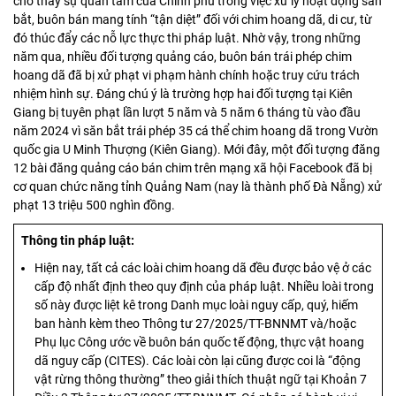
cho thấy sự quan tâm của Chính phủ trong việc xử lý hoạt động săn
bắt, buôn bán mang tính “tận diệt” đối với chim hoang dã, di cư, từ
đó thúc đẩy các nỗ lực thực thi pháp luật. Nhờ vậy, trong những
năm qua, nhiều đối tượng quảng cáo, buôn bán trái phép chim
hoang dã đã bị xử phạt vi phạm hành chính hoặc truy cứu trách
nhiệm hình sự. Đáng chú ý là trường hợp hai đối tượng tại Kiên
Giang bị tuyên phạt lần lượt 5 năm và 5 năm 6 tháng tù vào đầu
năm 2024 vì săn bắt trái phép 35 cá thể chim hoang dã trong Vườn
quốc gia U Minh Thượng (Kiên Giang). Mới đây, một đối tượng đăng
12 bài đăng quảng cáo bán chim trên mạng xã hội Facebook đã bị
cơ quan chức năng tỉnh Quảng Nam (nay là thành phố Đà Nẵng) xử
phạt 13 triệu 500 nghìn đồng.
Thông tin pháp luật:
Hiện nay, tất cả các loài chim hoang dã đều được bảo vệ ở các
cấp độ nhất định theo quy định của pháp luật. Nhiều loài trong
số này được liệt kê trong Danh mục loài nguy cấp, quý, hiếm
ban hành kèm theo Thông tư 27/2025/TT-BNNMT và/hoặc
Phụ lục Công ước về buôn bán quốc tế động, thực vật hoang
dã nguy cấp (CITES). Các loài còn lại cũng được coi là “động
vật rừng thông thường” theo giải thích thuật ngữ tại Khoản 7