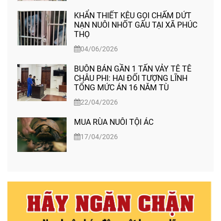
KHẨN THIẾT KÊU GỌI CHẤM DỨT
NẠN NUÔI NHỐT GẤU TẠI XÃ PHÚC
THỌ
04/06/2026
BUÔN BÁN GẦN 1 TẤN VẢY TÊ TÊ
CHÂU PHI: HAI ĐỐI TƯỢNG LĨNH
TỔNG MỨC ÁN 16 NĂM TÙ
22/04/2026
MUA RÙA NUÔI TỘI ÁC
17/04/2026