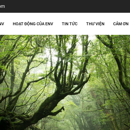
om
NV
HOẠT ĐỘNG CỦA ENV
TIN TỨC
THƯ VIỆN
CẢM ƠN