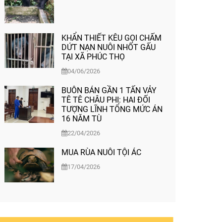
KHẨN THIẾT KÊU GỌI CHẤM
DỨT NẠN NUÔI NHỐT GẤU
TẠI XÃ PHÚC THỌ
04/06/2026
BUÔN BÁN GẦN 1 TẤN VẢY
TÊ TÊ CHÂU PHI: HAI ĐỐI
TƯỢNG LĨNH TỔNG MỨC ÁN
16 NĂM TÙ
22/04/2026
MUA RÙA NUÔI TỘI ÁC
17/04/2026