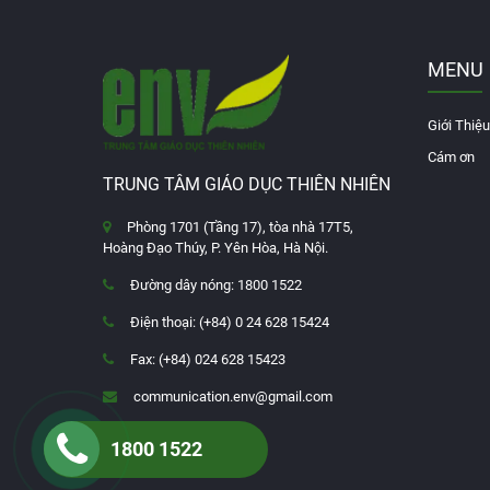
MENU
Giới Thiệu
Cám ơn
TRUNG TÂM GIÁO DỤC THIÊN NHIÊN
Phòng 1701 (Tầng 17), tòa nhà 17T5,
Hoàng Đạo Thúy, P. Yên Hòa, Hà Nội.
Đường dây nóng: 1800 1522
Điện thoại: (+84) 0 24 628 15424
Fax: (+84) 024 628 15423
communication.env@gmail.com
1800 1522