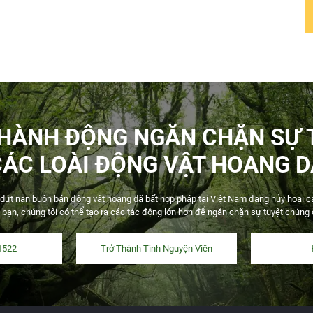
 HÀNH ĐỘNG NGĂN CHẶN SỰ 
CÁC LOÀI ĐỘNG VẬT HOANG D
t nạn buôn bán động vật hoang dã bất hợp pháp tại Việt Nam đang hủy hoại các 
 bạn, chúng tôi có thể tạo ra các tác động lớn hơn để ngăn chặn sự tuyệt chủng
1522
Trở Thành Tình Nguyện Viên