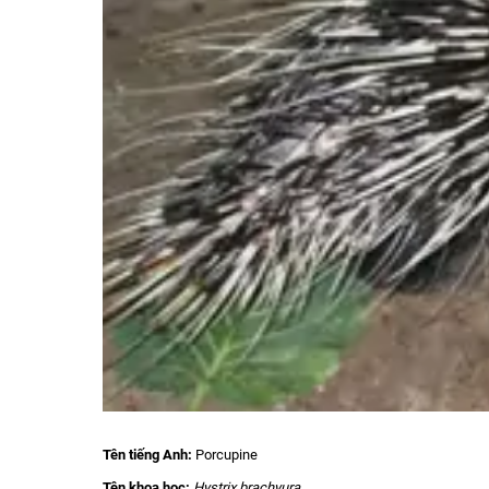
Tên tiếng Anh:
Porcupine
Tên khoa học:
Hystrix brachyura